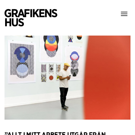
Visa
meny
”ALLT I MITT ARBETE UTGÅR FRÅN