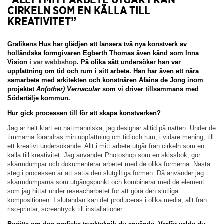
CIRKELN SOM EN KÄLLA TILL
KREATIVITET”
Grafikens Hus har glädjen att lansera två nya konstverk av
holländska formgivaren Egberth Thomas även känd som Inna
Vision i
vår webbshop
. På olika sätt undersöker han vår
uppfattning om tid och rum i sitt arbete. Han har även ett nära
samarbete med arkitekten och konstnären Afaina de Jong inom
projektet
An(other) Vernacular
som vi driver tillsammans med
Södertälje kommun.
Hur gick processen till för att skapa konstverken?
Jag är helt klart en nattmänniska, jag designar alltid på natten. Under de
timmarna förändras min uppfattning om tid och rum, i vidare mening, till
ett kreativt undersökande. Allt i mitt arbete utgår från cirkeln som en
källa till kreativitet. Jag använder Photoshop som en skissbok, gör
skärmdumpar och dokumenterar arbetet med de olika formerna. Nästa
steg i processen är att sätta den slutgiltiga formen. Då använder jag
skärmdumparna som utgångspunkt och kombinerar med de element
som jag hittat under reseacharbetet för att göra den slutliga
kompositionen. I slutändan kan det produceras i olika media, allt från
riso-printar, screentryck till installationer.