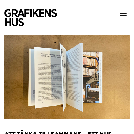
Visa
meny