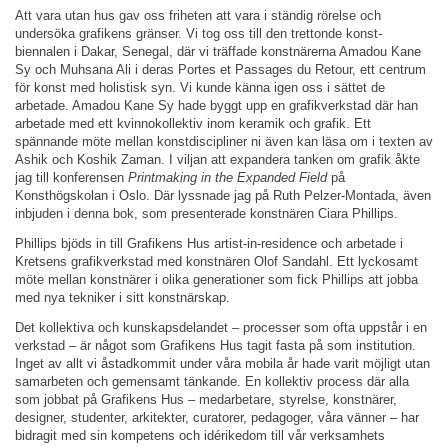
Att vara utan hus gav oss friheten att vara i ständig rörelse och
undersöka grafikens gränser. Vi tog oss till den trettonde konst-
biennalen i Dakar, Senegal, där vi träffade konstnärerna Amadou Kane
Sy och Muhsana Ali i deras Portes et Passages du Retour, ett centrum
för konst med holistisk syn. Vi kunde känna igen oss i sättet de
arbetade. Amadou Kane Sy hade byggt upp en grafikverkstad där han
arbetade med ett kvinnokollektiv inom keramik och grafik. Ett
spännande möte mellan konstdiscipliner ni även kan läsa om i texten av
Ashik och Koshik Zaman. I viljan att expandera tanken om grafik åkte
jag till konferensen
Printmaking in the Expanded Field
på
Konsthögskolan i Oslo. Där lyssnade jag på Ruth Pelzer-Montada, även
inbjuden i denna bok, som presenterade konstnären Ciara Phillips.
Phillips bjöds in till Grafikens Hus artist-in-residence och arbetade i
Kretsens grafikverkstad med konstnären Olof Sandahl. Ett lyckosamt
möte mellan konstnärer i olika generationer som fick Phillips att jobba
med nya tekniker i sitt konstnärskap.
Det kollektiva och kunskapsdelandet – processer som ofta uppstår i en
verkstad – är något som Grafikens Hus tagit fasta på som institution.
Inget av allt vi åstadkommit under våra mobila år hade varit möjligt utan
samarbeten och gemensamt tänkande. En kollektiv process där alla
som jobbat på Grafikens Hus – medarbetare, styrelse, konstnärer,
designer, studenter, arkitekter, curatorer, pedagoger, våra vänner – har
bidragit med sin kompetens och idérikedom till vår verksamhets