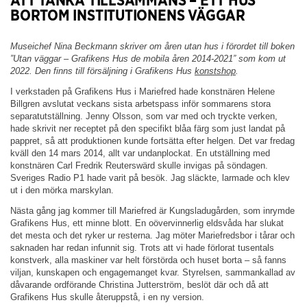
ATT TÄNKA TILLSAMMANS – ETT HUS
BORTOM INSTITUTIONENS VÄGGAR
Museichef Nina Beckmann skriver om åren utan hus i förordet till boken
”Utan väggar – Grafikens Hus de mobila åren 2014-2021” som kom ut
2022. Den finns till försäljning i Grafikens Hus
konstshop
.
I verkstaden på Grafikens Hus i Mariefred hade konstnären Helene
Billgren avslutat veckans sista arbetspass inför sommarens stora
separatutställning. Jenny Olsson, som var med och tryckte verken,
hade skrivit ner receptet på den specifikt blåa färg som just landat på
pappret, så att produktionen kunde fortsätta efter helgen. Det var fredag
kväll den 14 mars 2014, allt var undanplockat. En utställning med
konstnären Carl Fredrik Reuterswärd skulle invigas på söndagen.
Sveriges Radio P1 hade varit på besök. Jag släckte, larmade och klev
ut i den mörka marskylan.
Nästa gång jag kommer till Mariefred är Kungsladugården, som inrymde
Grafikens Hus, ett minne blott. En oövervinnerlig eldsvåda har slukat
det mesta och det ryker ur resterna. Jag möter Mariefredsbor i tårar och
saknaden har redan infunnit sig. Trots att vi hade förlorat tusentals
konstverk, alla maskiner var helt förstörda och huset borta – så fanns
viljan, kunskapen och engagemanget kvar. Styrelsen, sammankallad av
dåvarande ordförande Christina Jutterström, beslöt där och då att
Grafikens Hus skulle återuppstå, i en ny version.