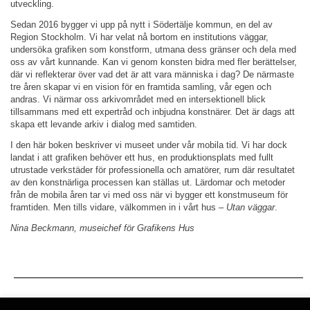
utveckling.
Sedan 2016 bygger vi upp på nytt i Södertälje kommun, en del av
Region Stockholm. Vi har velat nå bortom en institutions väggar,
undersöka grafiken som konstform, utmana dess gränser och dela med
oss av vårt kunnande. Kan vi genom konsten bidra med fler berättelser,
där vi reflekterar över vad det är att vara människa i dag? De närmaste
tre åren skapar vi en vision för en framtida samling, vår egen och
andras. Vi närmar oss arkivområdet med en intersektionell blick
tillsammans med ett expertråd och inbjudna konstnärer. Det är dags att
skapa ett levande arkiv i dialog med samtiden.
I den här boken beskriver vi museet under vår mobila tid. Vi har dock
landat i att grafiken behöver ett hus, en produktionsplats med fullt
utrustade verkstäder för professionella och amatörer, rum där resultatet
av den konstnärliga processen kan ställas ut. Lärdomar och metoder
från de mobila åren tar vi med oss när vi bygger ett konstmuseum för
framtiden. Men tills vidare, välkommen in i vårt hus –
Utan väggar
.
Nina Beckmann, museichef för Grafikens Hus
Nyhetsbrev