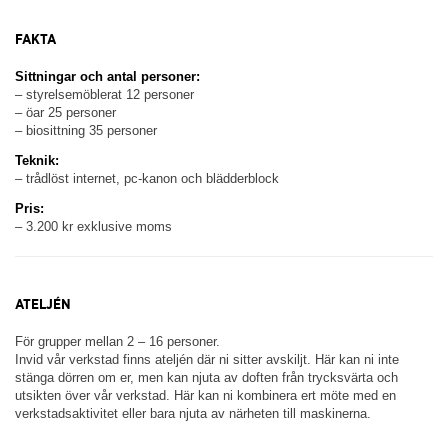
FAKTA
Sittningar och antal personer:
– styrelsemöblerat 12 personer
– öar 25 personer
– biosittning 35 personer
Teknik:
– trådlöst internet, pc-kanon och blädderblock
Pris:
– 3.200 kr exklusive moms
ATELJÉN
För grupper mellan 2 – 16 personer.
Invid vår verkstad finns ateljén där ni sitter avskiljt. Här kan ni inte
stänga dörren om er, men kan njuta av doften från trycksvärta och
utsikten över vår verkstad. Här kan ni kombinera ert möte med en
verkstadsaktivitet eller bara njuta av närheten till maskinerna.