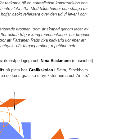
tankarna till en surrealistisk konsttradition och
an inte sluta titta. Med både humor och skärpa tar
börjar osökt reflektera över den tid vi lever i och
gmenterade kroppen, som är skapad genom lager av
yfter också frågor kring representation, hur kroppen
tror att Farzaneh Rads rika bildvärld kommer att
ntryck, där färgseparation, repetition och
ez
(konstpedagog) och
Nina Beckmann
(museichef).
lfs
på plats hos
Grafikskolan
i Sätra, Stockholm.
på de konstgrafiska uttrycksformerna och Artists’