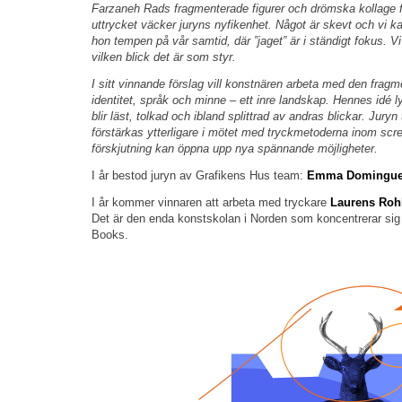
Farzaneh Rads fragmenterade figurer och drömska kollage för 
uttrycket väcker juryns nyfikenhet. Något är skevt och vi k
hon tempen på vår samtid, där ”jaget” är i ständigt fokus. Vi 
vilken blick det är som styr.
I sitt vinnande förslag vill konstnären arbeta med den fra
identitet, språk och minne – ett inre landskap. Hennes idé l
blir läst, tolkad och ibland
splittrad
av andras blickar.
Juryn 
förstärkas ytterligare i mötet med tryckmetoderna inom scree
förskjutning kan öppna upp nya spännande möjligheter.
I år bestod juryn av Grafikens Hus team:
Emma Domingu
I år kommer vinnaren att arbeta med tryckare
Laurens Roh
Det är den enda konstskolan i Norden som koncentrerar sig 
Books.