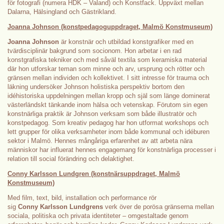
för fotografi (numera HDK – Valand) och Konstfack. Uppväxt mellan
Dalarna, Hälsingland och Gästrikland.
Joanna Johnson (konstpedagoguppdraget, Malmö Konstmuseum)
Joanna Johnson
är konstnär och utbildad konstgrafiker med en
tvärdisciplinär bakgrund som socionom. Hon arbetar i en rad
konstgrafiska tekniker och med såväl textila som keramiska material
där hon utforskar teman som minne och arv, ursprung och rötter och
gränsen mellan individen och kollektivet. I sitt intresse för trauma och
läkning undersöker Johnson holistiska perspektiv bortom den
idéhistoriska uppdelningen mellan kropp och själ som länge dominerat
västerländskt tänkande inom hälsa och vetenskap. Förutom sin egen
konstnärliga praktik är Johnson verksam som både illustratör och
konstpedagog. Som kreativ pedagog har hon utformat workshops och
lett grupper för olika verksamheter inom både kommunal och idéburen
sektor i Malmö. Hennes mångåriga erfarenhet av att arbeta nära
människor har influerat hennes engagemang för konstnärliga processer i
relation till social förändring och delaktighet.
Conny Karlsson Lundgren (konstnärsuppdraget, Malmö
Konstmuseum)
Med film, text, bild, installation och performance rör
sig
Conny
Karlsson Lundgrens
verk över de porösa gränserna mellan
sociala, politiska och privata identiteter – omgestaltade genom