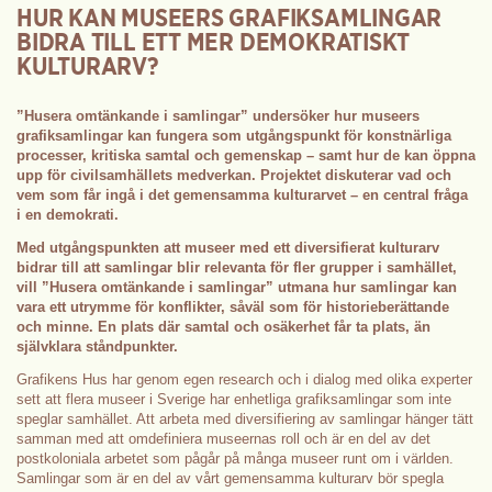
HUR KAN MUSEERS GRAFIKSAMLINGAR
BIDRA TILL ETT MER DEMOKRATISKT
KULTURARV?
”Husera omtänkande i samlingar” undersöker hur museers
grafiksamlingar kan fungera som utgångspunkt för konstnärliga
processer, kritiska samtal och gemenskap – samt hur de kan öppna
upp för civilsamhällets medverkan. Projektet diskuterar vad och
vem som får ingå i det gemensamma kulturarvet – en central fråga
i en demokrati.
Med utgångspunkten att museer med ett diversifierat kulturarv
bidrar till att samlingar blir relevanta för fler grupper i samhället,
vill ”Husera omtänkande i samlingar”
utmana hur samlingar kan
vara ett utrymme för konflikter, såväl som för historieberättande
och minne. En plats där samtal och osäkerhet får ta plats, än
självklara ståndpunkter.
Grafikens Hus har genom egen research och i dialog med olika experter
sett att flera museer i Sverige har enhetliga grafiksamlingar som inte
speglar samhället. Att arbeta med diversifiering av samlingar hänger tätt
samman med att omdefiniera museernas roll och är en del av det
postkoloniala arbetet som pågår på många museer runt om i världen.
Samlingar som är en del av vårt gemensamma kulturarv bör spegla