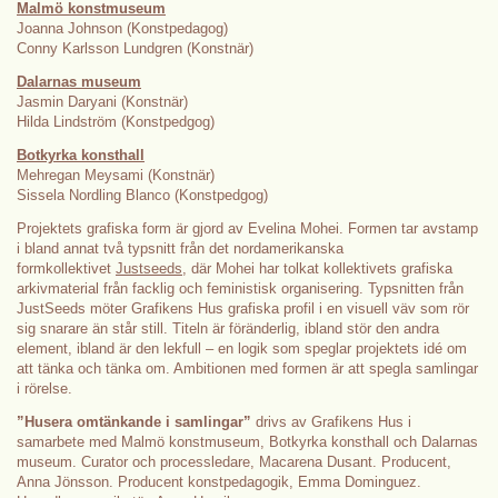
Malmö konstmuseum
Joanna Johnson (Konstpedagog)
Conny Karlsson Lundgren (Konstnär)
Dalarnas museum
Jasmin Daryani (Konstnär)
Hilda Lindström (Konstpedgog)
Botkyrka konsthall
Mehregan Meysami (Konstnär)
Sissela Nordling Blanco (Konstpedgog)
Projektets grafiska form är gjord av Evelina Mohei. Formen tar avstamp
i bland annat två typsnitt från det nordamerikanska
formkollektivet
Justseeds
, där Mohei har tolkat kollektivets grafiska
arkivmaterial från facklig och feministisk organisering. Typsnitten från
JustSeeds möter Grafikens Hus grafiska profil i en visuell väv som rör
sig snarare än står still. Titeln är föränderlig, ibland stör den andra
element, ibland är den lekfull – en logik som speglar projektets idé om
att tänka och tänka om. Ambitionen med formen är att spegla samlingar
i rörelse.
”Husera omtänkande i samlingar”
drivs av Grafikens Hus i
samarbete med Malmö konstmuseum, Botkyrka konsthall och Dalarnas
museum. Curator och processledare, Macarena Dusant. Producent,
Anna Jönsson. Producent konstpedagogik, Emma Dominguez.