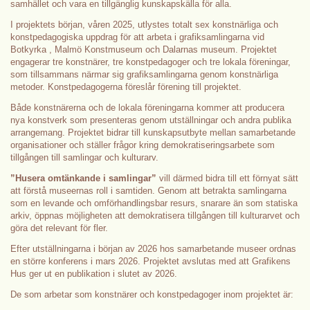
samhället och vara en tillgänglig kunskapskälla för alla.
I projektets början, våren 2025, utlystes totalt sex konstnärliga och
konstpedagogiska uppdrag för att arbeta i grafiksamlingarna vid
Botkyrka , Malmö Konstmuseum och Dalarnas museum. Projektet
engagerar tre konstnärer, tre konstpedagoger och tre lokala föreningar,
som tillsammans närmar sig grafiksamlingarna genom konstnärliga
metoder. Konstpedagogerna föreslår förening till projektet.
Både konstnärerna och de lokala föreningarna kommer att producera
nya konstverk som presenteras genom utställningar och andra publika
arrangemang. Projektet bidrar till kunskapsutbyte mellan samarbetande
organisationer och ställer frågor kring demokratiseringsarbete som
tillgången till samlingar och kulturarv.
”Husera omtänkande i samlingar”
vill därmed bidra till ett förnyat sätt
att förstå museernas roll i samtiden. Genom att betrakta samlingarna
som en levande och omförhandlingsbar resurs, snarare än som statiska
arkiv, öppnas möjligheten att demokratisera tillgången till kulturarvet och
göra det relevant för fler.
Efter utställningarna i början av 2026 hos samarbetande museer ordnas
en större konferens i mars 2026. Projektet avslutas med att Grafikens
Hus ger ut en publikation i slutet av 2026.
De som arbetar som konstnärer och konstpedagoger inom projektet är: