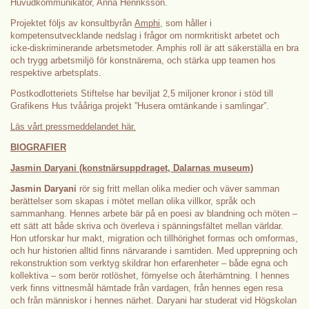
Huvudkommunikatör, Anna Henriksson.
Projektet följs av konsultbyrån
Amphi
, som håller i
kompetensutvecklande nedslag i frågor om normkritiskt arbetet och
icke-diskriminerande arbetsmetoder. Amphis roll är att säkerställa en bra
och trygg arbetsmiljö för konstnärerna, och stärka upp teamen hos
respektive arbetsplats.
Postkodlotteriets Stiftelse har beviljat 2,5 miljoner kronor i stöd till
Grafikens Hus tvååriga projekt ”Husera omtänkande i samlingar”.
Läs vårt pressmeddelandet här.
BIOGRAFIER
Jasmin Daryani (konstnärsuppdraget, Dalarnas museum)
Jasmin Daryani
rör sig fritt mellan olika medier och väver samman
berättelser som skapas i mötet mellan olika villkor, språk och
sammanhang. Hennes arbete bär på en poesi av blandning och möten –
ett sätt att både skriva och överleva i spänningsfältet mellan världar.
Hon utforskar hur makt, migration och tillhörighet formas och omformas,
och hur historien alltid finns närvarande i samtiden. Med upprepning och
rekonstruktion som verktyg skildrar hon erfarenheter – både egna och
kollektiva – som berör rotlöshet, förnyelse och återhämtning. I hennes
verk finns vittnesmål hämtade från vardagen, från hennes egen resa
och från människor i hennes närhet. Daryani har studerat vid Högskolan