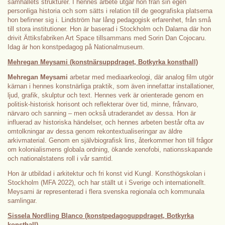
samhällets strukturer. I hennes arbete utgår hon från sin egen
personliga historia och som sätts i relation till de geografiska platserna
hon befinner sig i. Lindström har lång pedagogisk erfarenhet, från små
till stora institutioner. Hon är baserad i Stockholm och Dalarna där hon
drivit Ättiksfabriken Art Space tillsammans med Sorin Dan Cojocaru.
Idag är hon konstpedagog på Nationalmuseum.
Mehregan Meysami (konstnärsuppdraget, Botkyrka konsthall)
Mehregan Meysami
arbetar med mediaarkeologi, där analog film utgör
kärnan i hennes konstnärliga praktik, som även innefattar installationer,
ljud, grafik, skulptur och text. Hennes verk är orienterade genom en
politisk-historisk horisont och reflekterar över tid, minne, frånvaro,
närvaro och sanning – men också utraderandet av dessa. Hon är
influerad av historiska händelser, och hennes arbeten består ofta av
omtolkningar av dessa genom rekontextualiseringar av äldre
arkivmaterial. Genom en självbiografisk lins, återkommer hon till frågor
om kolonialismens globala ordning, ökande xenofobi, nationsskapande
och nationalstatens roll i vår samtid.
Hon är utbildad i arkitektur och fri konst vid Kungl. Konsthögskolan i
Stockholm (MFA 2022), och har ställt ut i Sverige och internationellt.
Meysami är representerad i flera svenska regionala och kommunala
samlingar.
Sissela Nordling Blanco (konstpedagoguppdraget, Botkyrka
konsthall)