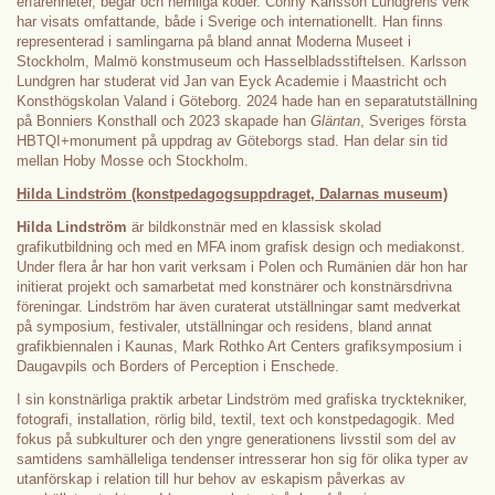
erfarenheter, begär och hemliga koder. Conny Karlsson Lundgrens verk
har visats omfattande, både i Sverige och internationellt. Han finns
representerad i samlingarna på bland annat Moderna Museet i
Stockholm, Malmö konstmuseum och Hasselbladsstiftelsen. Karlsson
Lundgren har studerat vid Jan van Eyck Academie i Maastricht och
Konsthögskolan Valand i Göteborg. 2024 hade han en separatutställning
på Bonniers Konsthall och 2023 skapade han
Gläntan
, Sveriges första
HBTQI+monument på uppdrag av Göteborgs stad. Han delar sin tid
mellan Hoby Mosse och Stockholm.
Hilda Lindström (konstpedagogsuppdraget, Dalarnas museum)
Hilda Lindström
är bildkonstnär med en klassisk skolad
grafikutbildning och med en MFA inom grafisk design och mediakonst.
Under flera år har hon varit verksam i Polen och Rumänien där hon har
initierat projekt och samarbetat med konstnärer och konstnärsdrivna
föreningar. Lindström har även curaterat utställningar samt medverkat
på symposium, festivaler, utställningar och residens, bland annat
grafikbiennalen i Kaunas, Mark Rothko Art Centers grafiksymposium i
Daugavpils och Borders of Perception i Enschede.
I sin konstnärliga praktik arbetar Lindström med grafiska trycktekniker,
fotografi, installation, rörlig bild, textil, text och konstpedagogik. Med
fokus på subkulturer och den yngre generationens livsstil som del av
samtidens samhälleliga tendenser intresserar hon sig för olika typer av
utanförskap i relation till hur behov av eskapism påverkas av