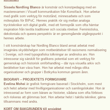
Sissela Nordling Blanco
är konstnär och konstpedagog med en
masterexamen i Visuell kommunikation från Konstfack. Hon arbetar
med grafik som verktyg för motstånd, minnesarbete och som
mötesplats för BIPoC. Hennes praktik rör sig mellan analoga
trycktekniker och digital grafik, med ett formspråk som ofta hämtar
inspiration från textila traditioner och sociala rörelser. Feministiska,
dekoloniala och queera perspektiv är en genomgående utgångspunkt i
hennes arbete.
I sitt konstnärskap har Nordling Blanco bland annat arbetat med
imaginära skyddshelgon som motberättelser till rasismens normalisering
i Sverige, och med typografiska tolkningar av andinska arv. Hon
intresserar sig särskilt för grafikens potential som ett verktyg för
gemenskap och historisk omförhandling – där nya visuella arkiv och
berättelser kan växa fram. Hon har arbetat med många olika
organisationer och grupper i Botkyrka kommun genom åren.
BIOGRAFI – PROJEKTETS FORMGIVARE
Evelina Mohei
är grafisk formgivare baserad i Stockholm, som mest
och helst arbetar med frivilligorganisationer och samlingslokaler. Hon är
intresserad av form som bärare av historier, sådana som ofta förbises
och riskeras att glömmas bort. Hon arbetar helst i taktila tekniker, gärna
tillsammans med andra.
KORT OM BAKGRUNDEN till projektet