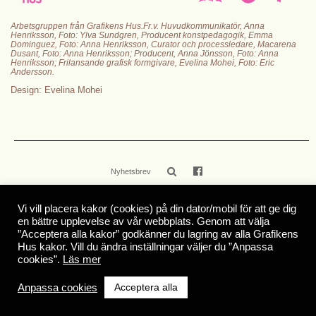
Arbetsgruppen från Grafikens Hus.Fr.v. Huvudkommunikatör, Anna
Henriksson, Foto: Ylva Sundgren, Producent konstpedagogik, Emma
Dominguez, Foto: Anna Henriksson, Curator och processledare, Macarena
Dusant, Foto: Anna Henriksson; Producent, Anna Jönsson, Foto: Anna
Henriksson; Frilansande grafisk formgivare, Evelina Mohei, Foto: Eric
Andersson.
Design: Evelina Mohei
Nyhetsbrev
Kontakt
Press
Vi vill placera kakor (cookies) på din dator/mobil för att ge dig
en bättre upplevelse av vår webbplats. Genom att välja
© 2026
Grafikens Hus
c/o SITE
Mårbackagatan 5C, Hus H
”Acceptera alla kakor” godkänner du lagring av alla Grafikens
123 43 Farsta
info@grafikenshus.se
Hus kakor. Vill du ändra inställningar väljer du ”Anpassa
Ansvarig utgivare: Kristina Beckmann
cookies”.
Läs mer
Acceptera alla
Anpassa cookies