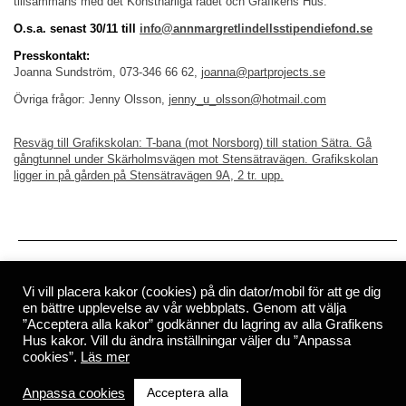
tillsammans med det Konstnärliga rådet och Grafikens Hus.
O.s.a. senast 30/11 till
info@annmargretlindellsstipendiefond.se
Presskontakt:
Joanna Sundström, 073-346 66 62,
joanna@partprojects.se
Övriga frågor: Jenny Olsson,
jenny_u_olsson@hotmail.com
Resväg till Grafikskolan: T-bana (mot Norsborg) till station Sätra. Gå
gångtunnel under Skärholmsvägen mot Stensätravägen. Grafikskolan
ligger in på gården på Stensätravägen 9A, 2 tr. upp.
Nyhetsbrev
Vi vill placera kakor (cookies) på din dator/mobil för att ge dig
en bättre upplevelse av vår webbplats. Genom att välja
Kontakt
Press
”Acceptera alla kakor” godkänner du lagring av alla Grafikens
Hus kakor. Vill du ändra inställningar väljer du ”Anpassa
cookies”.
Läs mer
© 2026
Grafikens Hus
c/o SITE
Mårbackagatan 5C, Hus H
123 43 Farsta
info@grafikenshus.se
Ansvarig utgivare: Kristina Beckmann
Acceptera alla
Anpassa cookies