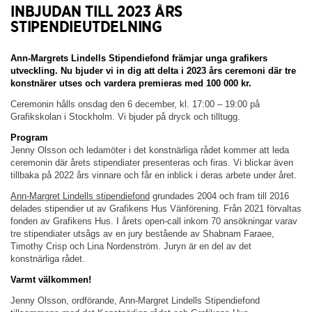
INBJUDAN TILL 2023 ÅRS
STIPENDIEUTDELNING
Ann-Margrets Lindells Stipendiefond främjar unga grafikers
utveckling. Nu bjuder vi in dig att delta i 2023 års ceremoni där tre
konstnärer utses och vardera premieras med 100 000 kr.
Ceremonin hålls onsdag den 6 december, kl. 17:00 – 19:00 på
Grafikskolan i Stockholm. Vi bjuder på dryck och tilltugg.
Program
Jenny Olsson och ledamöter i det konstnärliga rådet kommer att leda
ceremonin där årets stipendiater presenteras och firas. Vi blickar även
tillbaka på 2022 års vinnare och får en inblick i deras arbete under året.
Ann-Margret Lindells stipendiefond
grundades 2004 och fram till 2016
delades stipendier ut av Grafikens Hus Vänförening. Från 2021 förvaltas
fonden av Grafikens Hus. I årets open-call inkom 70 ansökningar varav
tre stipendiater utsågs av en jury bestående av Shabnam Faraee,
Timothy Crisp och Lina Nordenström. Juryn är en del av det
konstnärliga rådet.
Varmt välkommen!
Jenny Olsson, ordförande, Ann-Margret Lindells Stipendiefond