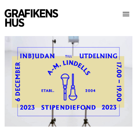
Visa
meny