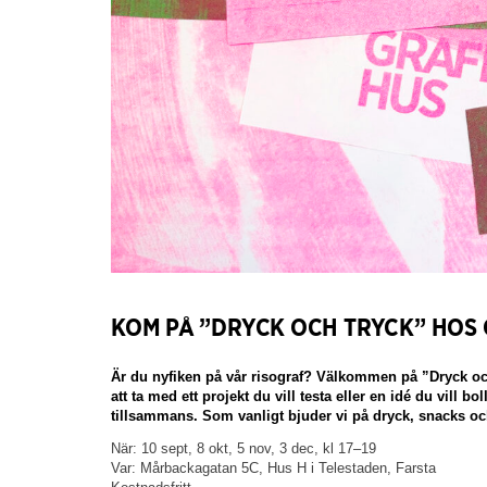
KOM PÅ ”DRYCK OCH TRYCK” HOS 
Är du nyfiken på vår risograf? Välkommen på ”Dryck och
att ta med ett projekt du vill testa eller en idé du vill b
tillsammans. Som vanligt bjuder vi på dryck, snacks o
När: 10 sept, 8 okt, 5 nov, 3 dec, kl 17–19
Var: Mårbackagatan 5C, Hus H i Telestaden, Farsta