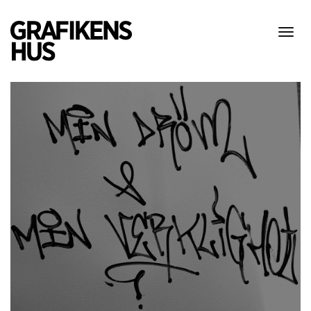
Visa
meny