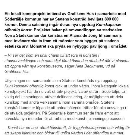
Ett lokalt konstprojekt initierat av Grafikens Hus i samarbete med
Södertälje kommun har av Statens konstråd beviljats 800 000
kronor. Denna satsning ingår deras nya uppdrag
Kunskapsnav
offentlig konst
. Projektet hakar på omvandlingen av stadsdelen
Norra Stadskärnan där konstnären Afaina de Jong tillsammans
med invånare ska ta fram ett mönster som bygger på stadens
estetiska arv. Mönstret ska pryda en nybyggd paviljong i området.
– Vi ser det som en unik chans till att föra in konsten i
stadsutvecklingen och samtidigt lära känna den stadsdel där vi planerar
att öppna vårt nya konstmuseum, säger Nina Beckmann, vd på
Grafikens Hus.
Utlysningen om samarbete inom Statens konstråds nya uppdrag
Kunskapsnav offentlig konst
gick ut under våren. Inom kategorin lokala
konstprojekt har de nu valt ut tolv projekt, varav ett är i Södertälje. En
viktig del i satsningen, utöver delfinansiering, är möjligheten att dela
kunskap med andra verksamma inom samma område. Statens
konstråd kommer löpande att ordna nätverksträffar för alla ansvariga i
de utvalda projekten. På Södertälje kommun ser de fram emot att
utveckla nya metoder för att arbeta med konst i planeringsprocessen.
– Konst har en unik attraktionskraft, är trygghetsskapande och viktig för
att skapa identitet och bidrar till unika värden i det offentliga rummet.