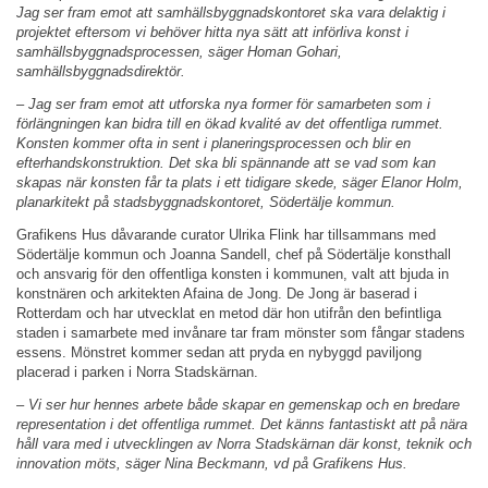
Jag ser fram emot att samhällsbyggnadskontoret ska vara delaktig i
projektet eftersom vi behöver hitta nya sätt att införliva konst i
samhällsbyggnadsprocessen, säger Homan Gohari,
samhällsbyggnadsdirektör.
–
Jag ser fram emot att utforska nya former för samarbeten som i
förlängningen kan bidra till en ökad kvalité av det offentliga rummet.
Konsten kommer ofta in sent i planeringsprocessen och blir en
efterhandskonstruktion. Det ska bli spännande att se vad som kan
skapas när konsten får ta plats i ett tidigare skede
,
säger Elanor Holm,
planarkitekt på stadsbyggnadskontoret, Södertälje kommun.
Grafikens Hus dåvarande curator Ulrika Flink har tillsammans med
Södertälje kommun och Joanna Sandell, chef på Södertälje konsthall
och ansvarig för den offentliga konsten i kommunen, valt att bjuda in
konstnären och arkitekten Afaina de Jong. De Jong är baserad i
Rotterdam och har utvecklat en metod där hon utifrån den befintliga
staden i samarbete med invånare tar fram mönster som fångar stadens
essens. Mönstret kommer sedan att pryda en nybyggd paviljong
placerad i parken i Norra Stadskärnan.
– Vi ser hur hennes arbete både skapar en gemenskap och en bredare
representation i det offentliga rummet. Det känns fantastiskt att på nära
håll vara med i utvecklingen av Norra Stadskärnan där konst, teknik och
innovation möts, säger Nina Beckmann, vd på Grafikens Hus.