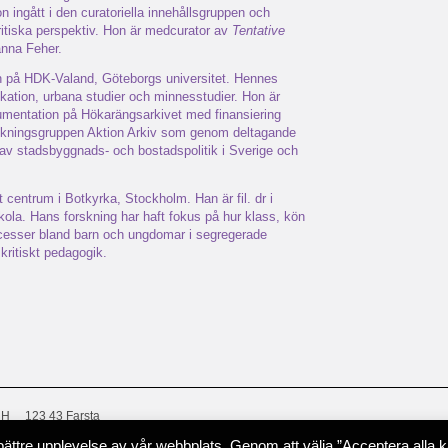
on ingått i den curatoriella innehållsgruppen och
ritiska perspektiv. Hon är medcurator av
Tentative
anna Feher.
gn på HDK-Valand, Göteborgs universitet. Hennes
kation, urbana studier och minnesstudier. Hon är
umentation på Hökarängsarkivet med finansiering
skningsgruppen Aktion Arkiv som genom deltagande
av stadsbyggnads- och bostadspolitik i Sverige och
 centrum i Botkyrka, Stockholm. Han är fil. dr i
gskola. Hans forskning har haft fokus på hur klass, kön
processer bland barn och ungdomar i segregerade
kritiskt pedagogik.
 H
123 43 Farsta
en bättre upplevelse av vår webbplats. Genom att välja ”Acceptera alla 