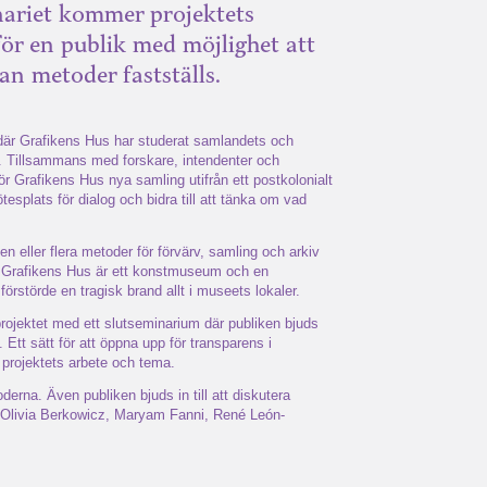
inariet kommer projektets
ör en publik med möjlighet att
an metoder fastställs.
t där Grafikens Hus har studerat samlandets och
g. Tillsammans med forskare, intendenter och
r Grafikens Hus nya samling utifrån ett postkolonialt
tesplats för dialog och bidra till att tänka om vad
 en eller flera metoder för förvärv, samling och arkiv
. Grafikens Hus är ett konstmuseum och en
rstörde en tragisk brand allt i museets lokaler.
projektet med ett slutseminarium där publiken bjuds
 Ett sätt för att öppna upp för transparens i
 projektets arbete och tema.
erna. Även publiken bjuds in till att diskutera
r Olivia Berkowicz, Maryam Fanni, René León-