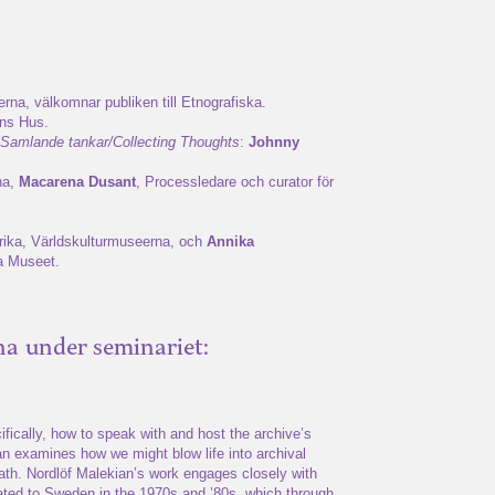
erna, välkomnar publiken till Etnografiska.
ens Hus.
Samlande tankar/Collecting Thoughts
:
Johnny
na,
Macarena Dusant
, Processledare och curator för
frika, Världskulturmuseerna, och
Annika
na Museet.
na under seminariet:
fically, how to speak with and host the archive’s
an examines how we might blow life into archival
eath. Nordlöf Malekian’s work engages closely with
rated to Sweden in the 1970s and ’80s, which through