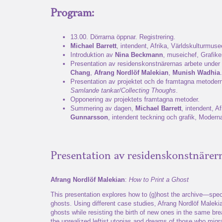
Program:
13.00. Dörrarna öppnar. Registrering.
Michael Barrett
, intendent, Afrika, Världskulturmuse
Introduktion av
Nina Beckmann
, museichef, Grafik
Presentation av residenskonstnärernas arbete under
Chang
,
Afrang Nordlöf Malekian
,
Munish Wadhia
.
Presentation av projektet och de framtagna metoder
Samlande tankar/Collecting Thoughs
.
Opponering av projektets framtagna metoder.
Summering av dagen,
Michael Barrett
, intendent, A
Gunnarsson
, intendent teckning och grafik, Moder
Presentation av residenskonstnärer
Afrang Nordlöf Malekian
:
How to Print a Ghost
This presentation explores how to (g)host the archive—speci
ghosts. Using different case studies, Afrang Nordlöf Maleki
ghosts while resisting the birth of new ones in the same br
the unrealized leftist utopias and dreams of those who mig