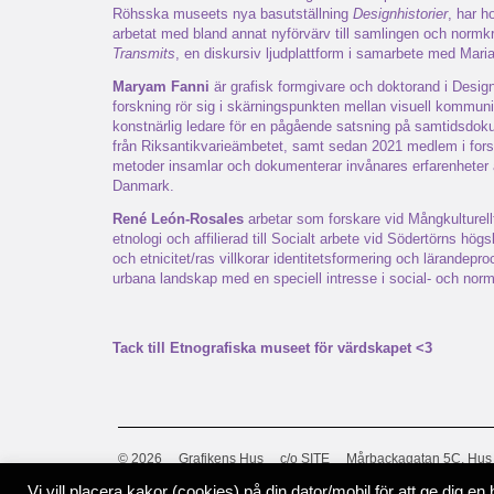
Röhsska museets nya basutställning
Designhistorier
, har h
arbetat med bland annat nyförvärv till samlingen och normk
Transmits
, en diskursiv ljudplattform i samarbete med Mari
Maryam Fanni
är grafisk formgivare och doktorand i Desi
forskning rör sig i skärningspunkten mellan visuell kommuni
konstnärlig ledare för en pågående satsning på samtidsdok
från Riksantikvarieämbetet, samt sedan 2021 medlem i for
metoder insamlar och dokumenterar invånares erfarenheter 
Danmark.
René León-Rosales
arbetar som forskare vid Mångkulturellt
etnologi och affilierad till Socialt arbete vid Södertörns hö
och etnicitet/ras villkorar identitetsformering och lärande
urbana landskap med en speciell intresse i social- och norm
Tack till Etnografiska museet för värdskapet <3
© 2026
Grafikens Hus
c/o SITE
Mårbackagatan 5C, Hus
info@grafikenshus.se
Vi vill placera kakor (cookies) på din dator/mobil för att ge dig 