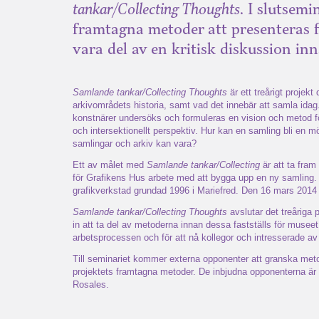
tankar/Collecting Thoughts
. I slutsem
framtagna metoder att presenteras f
vara del av en kritisk diskussion inn
Samlande tankar/Collecting Thoughts
är ett treårigt projek
arkivområdets historia, samt vad det innebär att samla ida
konstnärer undersöks och formuleras en vision och metod fö
och intersektionellt perspektiv. Hur kan en samling bli en mö
samlingar och arkiv kan vara?
Ett av målet med
Samlande tankar/Collecting
är att ta fram
för Grafikens Hus arbete med att bygga upp en ny samling
grafikverkstad grundad 1996 i Mariefred. Den 16 mars 2014 fö
Samlande tankar/Collecting Thoughts
avslutar det treåriga 
in att ta del av metoderna innan dessa fastställs för museet.
arbetsprocessen och för att nå kollegor och intresserade av
Till seminariet kommer externa opponenter att granska metod
projektets framtagna metoder. De inbjudna opponenterna ä
Rosales.