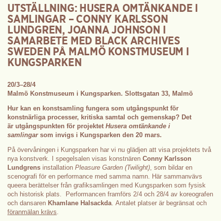
UTSTÄLLNING: HUSERA OMTÄNKANDE I
SAMLINGAR – CONNY KARLSSON
LUNDGREN, JOANNA JOHNSON I
SAMARBETE MED BLACK ARCHIVES
SWEDEN PÅ MALMÖ KONSTMUSEUM I
KUNGSPARKEN
20/3–28/4
Malmö Konstmuseum i Kungsparken. Slottsgatan 33, Malmö
Hur kan en konstsamling fungera som utgångspunkt för
konstnärliga processer, kritiska samtal och gemenskap? Det
är utgångspunkten för projektet
Husera omtänkande i
samlingar
som invigs i Kungsparken den 20 mars.
På övervåningen i Kungsparken har vi nu glädjen att visa projektets två
nya konstverk. I spegelsalen visas konstnären
Conny Karlsson
Lundgrens
installation
Pleasure Garden (Twilight)
, som bildar en
scenografi för en performance med samma namn. Här sammanvävs
queera berättelser från grafiksamlingen med Kungsparken som fysisk
och historisk plats. Performancen framförs 2/4 och 28/4 av koreografen
och dansaren
Khamlane Halsackda
. Antalet platser är begränsat och
föranmälan krävs
.