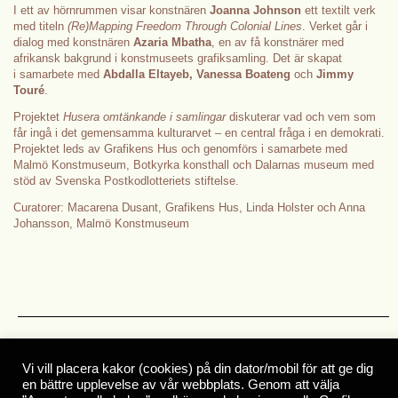
I ett av hörnrummen visar konstnären
Joanna Johnson
ett textilt verk
med titeln
(Re)Mapping Freedom Through Colonial Lines
. Verket går i
dialog med konstnären
Azaria Mbatha
, en av få konstnärer med
afrikansk bakgrund i konstmuseets grafiksamling. Det är skapat
i samarbete med
Abdalla Eltayeb, Vanessa Boateng
och
Jimmy
Touré
.
Projektet
Husera omtänkande i samlingar
diskuterar vad och vem som
får ingå i det gemensamma kulturarvet – en central fråga i en demokrati.
Projektet leds av Grafikens Hus och genomförs i samarbete med
Malmö Konstmuseum, Botkyrka konsthall och Dalarnas museum med
stöd av Svenska Postkodlotteriets stiftelse.
Curatorer: Macarena Dusant, Grafikens Hus, Linda Holster och Anna
Johansson, Malmö Konstmuseum
Nyhetsbrev
Vi vill placera kakor (cookies) på din dator/mobil för att ge dig
en bättre upplevelse av vår webbplats. Genom att välja
Kontakt
Press