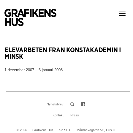
Visa
meny
ELEVARBETEN FRÅN KONSTAKADEMIN I
MINSK
1 december 2007 – 6 januari 2008
Nyhetsbrev
Kontakt
Press
© 2026
Grafikens Hus
c/o SITE
Mårbackagatan 5C, Hus H