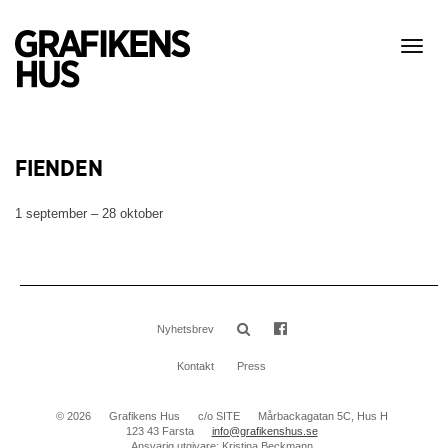
Visa
meny
FIENDEN
1 september – 28 oktober
Nyhetsbrev
Kontakt
Press
© 2026
Grafikens Hus
c/o SITE
Mårbackagatan 5C, Hus H
123 43 Farsta
info@grafikenshus.se
Ansvarig utgivare: Kristina Beckmann