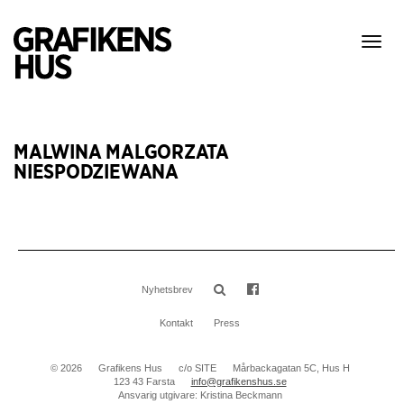
Visa
meny
MALWINA MALGORZATA
NIESPODZIEWANA
Nyhetsbrev
Kontakt
Press
© 2026
Grafikens Hus
c/o SITE
Mårbackagatan 5C, Hus H
123 43 Farsta
info@grafikenshus.se
Ansvarig utgivare: Kristina Beckmann