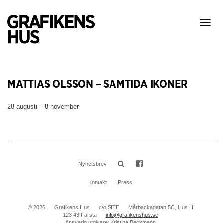
Visa
meny
MATTIAS OLSSON – SAMTIDA IKONER
28 augusti – 8 november
Nyhetsbrev
Kontakt
Press
© 2026
Grafikens Hus
c/o SITE
Mårbackagatan 5C, Hus H
123 43 Farsta
info@grafikenshus.se
Ansvarig utgivare: Kristina Beckmann