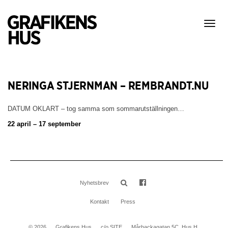
Visa
meny
NERINGA STJERNMAN – REMBRANDT.NU
DATUM OKLART – tog samma som sommarutställningen…
22 april – 17 september
Nyhetsbrev
Kontakt
Press
© 2026
Grafikens Hus
c/o SITE
Mårbackagatan 5C, Hus H