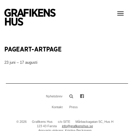
Visa
meny
PAGEART-ARTPAGE
23 juni – 17 augusti
Nyhetsbrev
Kontakt
Press
© 2026
Grafikens Hus
c/o SITE
Mårbackagatan 5C, Hus H
123 43 Farsta
info@grafikenshus.se
Ansvarig utgivare: Kristina Beckmann