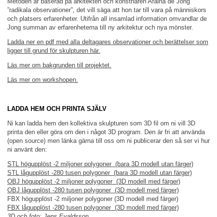
Metoden är baserad på arkitekten och konstnären Afaina de Jong
”radikala observationer”, det vill säga att hon tar till vara på människors
och platsers erfarenheter. Utifrån all insamlad information omvandlar de
Jong summan av erfarenheterna till ny arkitektur och nya mönster.
Ladda ner en pdf med alla deltagares observationer och berättelser som
ligger till grund för skulpturen här.
Läs mer om bakgrunden till projektet.
Läs mer om workshopen.
LADDA HEM OCH PRINTA SJÄLV
Ni kan ladda hem den kollektiva skulpturen som 3D fil om ni vill 3D
printa den eller göra om den i något 3D program. Den är fri att använda
(open source) men länka gärna till oss om ni publicerar den så ser vi hur
ni använt den:
STL högupplöst -2 miljoner polygoner (bara 3D modell utan färger)
STL lågupplöst -280 tusen polygoner (bara 3D modell utan färger)
OBJ högupplöst -2 miljoner polygoner (3D modell med färger)
OBJ lågupplöst -280 tusen polygoner (3D modell med färger)
FBX högupplöst -2 miljoner polygoner (3D modell med färger)
FBX lågupplöst -280 tusen polygoner (3D modell med färger)
3D och foto: Jens Evaldsson