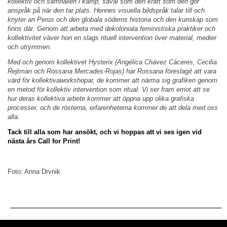
kollektiv och samhällen i kamp, såväl som den kraft som den gör
anspråk på när den tar plats. Hennes visuella bildspråk talar till och
knyter an Perus och den globala söderns historia och den kunskap som
finns där. Genom att arbeta med dekoloniala feministiska praktiker och
kollektivitet väver hon en slags rituell intervention över material, medier
och utrymmen.
Med och genom kollektivet Hysterix (Angélica Chávez Cáceres, Cecilia
Rejtman och Rossana Mercades-Rojas) har Rossana föreslagit att vara
värd för kollektivaworkshopar, de kommer att närma sig grafiken genom
en metod för kollektiv intervention som ritual. Vi ser fram emot att se
hur deras kollektiva arbete kommer att öppna upp olika grafiska
processer, och de rösterna, erfarenheterna kommer de att dela med oss
alla.
Tack till alla som har ansökt, och vi hoppas att vi ses igen vid
nästa års Call for Print!
Foto: Anna Drvnik