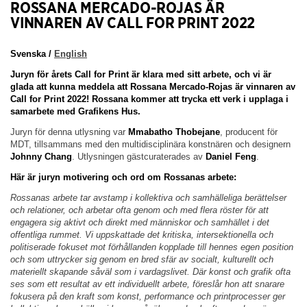
ROSSANA MERCADO-ROJAS ÄR
VINNAREN AV CALL FOR PRINT 2022
Svenska /
English
Juryn för årets Call for Print är klara med sitt arbete, och vi är
glada att kunna meddela att Rossana Mercado-Rojas är vinnaren av
Call for Print 2022! Rossana kommer att trycka ett verk i upplaga i
samarbete med Grafikens Hus.
Juryn för denna utlysning var
Mmabatho Thobejane
, producent för
MDT, tillsammans med den multidisciplinära konstnären och designern
Johnny Chang
. Utlysningen gästcuraterades av
Daniel Feng
.
Här är juryn motivering och ord om Rossanas arbete:
Rossanas arbete tar avstamp i kollektiva och samhälleliga berättelser
och relationer, och arbetar ofta genom och med flera röster för att
engagera sig aktivt och direkt med människor och samhället i det
offentliga rummet. Vi uppskattade det kritiska, intersektionella och
politiserade fokuset mot förhållanden kopplade till hennes egen position
och som uttrycker sig genom en bred sfär av socialt, kulturellt och
materiellt skapande såväl som i vardagslivet. Där konst och grafik ofta
ses som ett resultat av ett individuellt arbete, föreslår hon att snarare
fokusera på den kraft som konst, performance och printprocesser ger