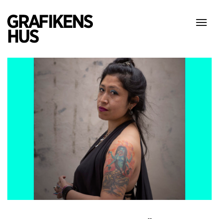
Visa
meny