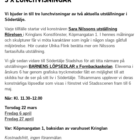
Vi bjuder in till tre lunchvisningar av två aktuella utställningar i
Södertälje.
Varje tillfälle startar vid konstnären
Sara Nilssons utställning
Rörelsen
i Kringlans Konstfönster, Köpmangatan 1. I hennes målningar
och skulpturer får vi möta karaktärer som ingår i någon slags gåtfull
miljörörelse. Hör curator Ulrika Flink berätta mer om Nilssons
fantasifulla utställning.
Vi går sedan vidare till Södertälje Stadshus för att titta närmare på
utställningen
BARNENS LÖPSEDLAR x Fornbackaskolan
. Eleverna i
årskurs 6 har genom grafiska tryckmetoder fått en möjlighet till att
skildra hur de ser på sitt liv i Södertälje. Tillsammans upplever vi deras
konstnärliga löpsedlar som visas i fönstret vid Stadsscenen fram till 6
maj.
När: Kl. 11.30–12.00
Torsdag 22 mars
Fredag 6 april
Fredag 27 april
Var: Köpmangatan 1, baksidan av varuhuset Kringlan
Kostnadsfritt, ingen föranmälan.